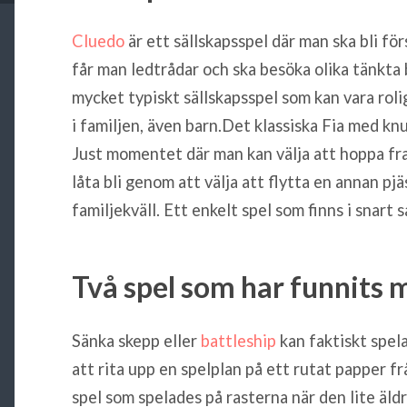
Cluedo
är ett sällskapsspel där man ska bli fö
får man ledtrådar och ska besöka olika tänkta 
mycket typiskt sällskapsspel som kan vara roli
i familjen, även barn.Det klassiska Fia med knuf
Just momentet där man kan välja att hoppa fr
låta bli genom att välja att flytta en annan pj
familjekväll. Ett enkelt spel som finns i snart
Två spel som har funnits m
Sänka skepp eller
battleship
kan faktiskt spela
att rita upp en spelplan på ett rutat papper fr
spel som spelades på rasterna när den lite äld