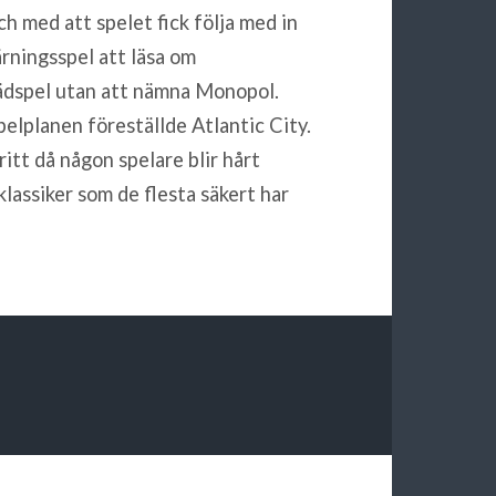
ch med att spelet fick följa med in
tärningsspel att läsa om
rädspel utan att nämna Monopol.
pelplanen föreställde Atlantic City.
fritt då någon spelare blir hårt
lassiker som de flesta säkert har