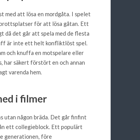
rst med att lösa en mordgåta. I spelet
brottsplatser för att lösa gåtan. Ett
gt då det går att spela med de flesta
f är inte ett helt konfliktlöst spel.
am och knuffa en motspelare eller
äs, har säkert förstört en och annan
 sagt varenda hem.
ed i filmer
s utan någon bräda. Det går finfint
ån ett collegieblock. Ett populärt
re generationen, före